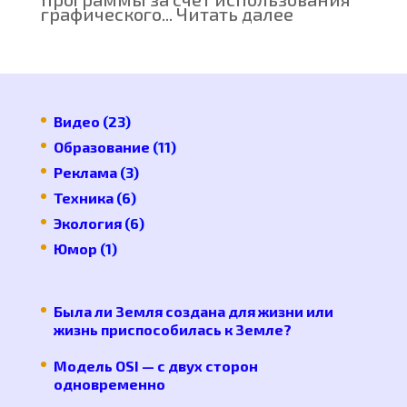
:
графического...
Читать далее
Как
выбрать
аппаратное
ускорения
в
Adobe
Premiere
Видео
(23)
Pro
Образование
(11)
Реклама
(3)
Техника
(6)
Экология
(6)
Юмор
(1)
Была ли Земля создана для жизни или
жизнь приспособилась к Земле?
Модель OSI — с двух сторон
одновременно