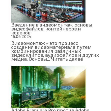
Введение в видеомонтаж: основы
видеофайлов, контейнеров и
кодеков
16.06.2024
Видеомонтаж – это процесс
создания видеоматериала путем
комбинирования различных
видеоклипов, аудиофайлов и других
:
медиа. Основы...
Читать далее
Введение
в
видеомонт
основы
видеофайло
контейнер
и
кодеков
Adobe Premiere Pro против Adobe