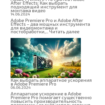
After Effects: Как выбрать
подходящий инструмент для
монтажа видео
14.06.2024
Adobe Premiere Pro и Adobe After
Effects – два мощных инструмента
для видеомонтажа и
:
постобработки,...
Читать далее
Adobe
Premiere
Pro
против
Adobe
After
Effects:
Как
выбрать
подходящ
инструмен
для
Как выбрать аппаратное ускорения
монтажа
в Adobe Premiere Pro
видео
06.06.2024
Аппаратное ускорение в Adobe
Premiere Pro помогает существенно
повысить производительность
программы за счёт использования