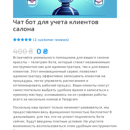
Чат бот для учета клиентов
салона
(
2
customer reviews)
Rated
2
5.00
Original
Current
400
₴
0
₴
out of 5
based on
price
price
customer
Встречайте уникального помощника для вашего салона
was:
is:
ratings
красоты – телеграм-бота, который станет незаменимым
400 ₴.
0 ₴.
инструментом как для администратора, так и для ваших
клиентов. Этот инновационный сервис позволяет
администратору эффективно записывать клиентов на
процедуры, легко управлять расписанием и
оптимизировать рабочий процесс. Ваши клиенты смогут
самостоятельно выбрать удобное время и записаться к
нужному мастеру, основываясь на их графиках работы,
всего за несколько кликов в Telegram.
Поскольку наш проект только начинает развиваться, мы
предоставляем весь функционал полностью бесплатно! В
дальнейшем, для тех, кто не успеет подключить бота
сейчас, будут введены платные условия. Не упустите
возможность воспользоваться этим удобным инструментом