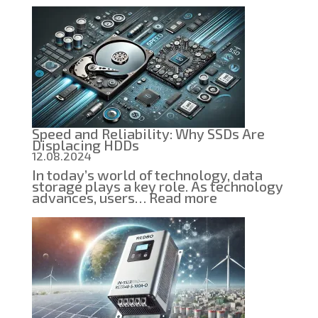
a
school
test
in
computer
science
inspired
me
to
create
an
Speed ​​and Reliability: Why SSDs Are
educational
Displacing HDDs
project
12.08.2024
In today’s world of technology, data
storage plays a key role. As technology
:
advances, users…
Read more
Speed
and
Reliability:
Why
SSDs
Are
Displacing
HDDs