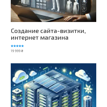
Создание сайта-визитки,
интернет магазина
Rated
19 999
₴
5.00
out of 5