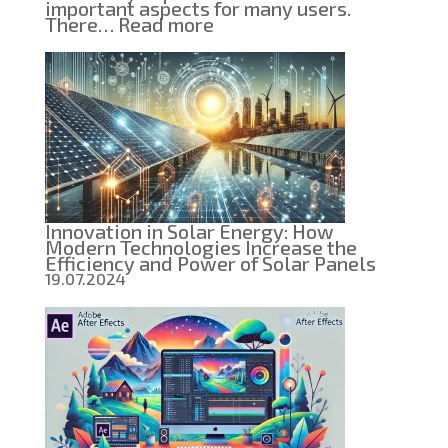
important aspects for many users.
:
There…
Read more
Everything
you
need
to
know
about
AGM
batteries:
Technology,
Comparison
and
Benefits
Innovation in Solar Energy: How
Modern Technologies Increase the
Efficiency and Power of Solar Panels
19.07.2024