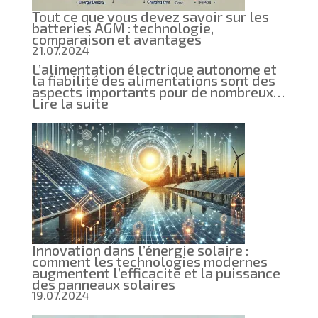
solutions
Tout ce que vous devez savoir sur les
pour
batteries AGM : technologie,
votre
comparaison et avantages
maison
21.07.2024
L’alimentation électrique autonome et
la fiabilité des alimentations sont des
aspects importants pour de nombreux…
:
Lire la suite
Tout
ce
que
vous
devez
savoir
sur
les
batteries
AGM
:
technologie,
Innovation dans l’énergie solaire :
comparaison
comment les technologies modernes
et
augmentent l’efficacité et la puissance
avantages
des panneaux solaires
19.07.2024