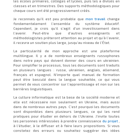
les écoles primaires, collèges et lycées, puis les a divisés en
classes et en trimestres. Des supports méthodologiques pour
chaque cours ont été progressivement créés.
Je reconnais qu’il est peu probable que
mon travail
change
fondamentalement l’ensemble du système éducatif.
Cependant, je crois qu’il s’agit d’un investissement dans
l’avenir. Peut-être que d’autres enseignants et
méthodologistes prêteront attention au projet et qu’à l’avenir,
il recevra un soutien plus large, jusqu’au niveau de l’État.
La particularité de mon approche est une plateforme
multilingue. Il y a de nombreux enseignants russophones
dans notre pays qui doivent donner des cours en ukrainien.
Pour simplifier le processus, tous les documents sont traduits
en plusieurs langues : russe, ukrainien, anglais, allemand,
français et espagnol. N’importe quel manuel de formation
peut être basculé dans la langue souhaitée, ce qui vous
permet de vous concentrer sur l’apprentissage et non sur les
barrières linguistiques.
La culture informatique est la base de la société moderne et
elle est nécessaire non seulement en Ukraine, mais aussi
dans de nombreux autres pays. C’est pourquoi les documents
sont disponibles dans plusieurs langues, ce qui les rend
pratiques pour étudier en dehors de l’Ukraine. J’invite toutes
les personnes intéressées à prendre connaissance
du projet
,
à l’étudier, à le diffuser et à faire leurs propositions. Si vous
constatez des erreurs ou souhaitez suggérer des idées