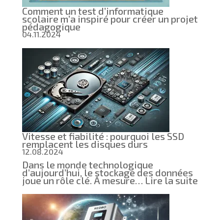
Comment un test d’informatique
scolaire m’a inspiré pour créer un projet
pédagogique
04.11.2024
Vitesse et fiabilité : pourquoi les SSD
remplacent les disques durs
12.08.2024
Dans le monde technologique
d’aujourd’hui, le stockage des données
:
joue un rôle clé. À mesure…
Lire la suite
Vite
et
fiabil
pour
les