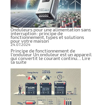
SSD
remp
les
disq
durs
Onduleurs pour une alimentation sans
interruption : principe de
fonctionnement, types et solutions
pour votre maison
24.07.2024
Principe de fonctionnement de
l’onduleur Un onduleur est un appareil
qui convertit le courant continu…
Lire
:
la suite
Onduleurs
pour
une
alimentation
sans
interruption :
principe
de
fonctionnement,
types
et