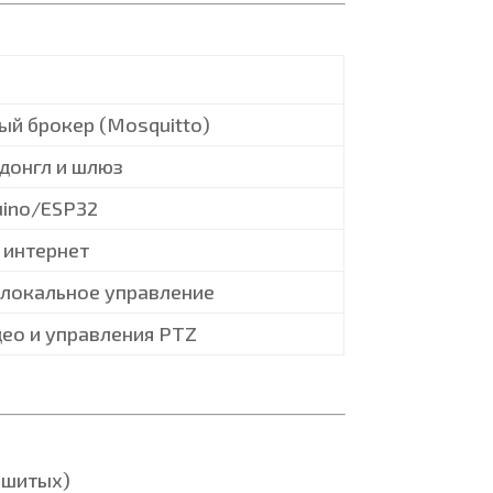
ый брокер (Mosquitto)
донгл и шлюз
uino/ESP32
 интернет
локальное управление
ео и управления PTZ
ошитых)