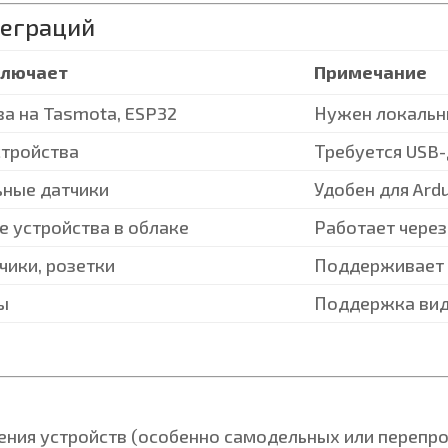
теграций
ключает
Примечание
ва на Tasmota, ESP32
Нужен локальн
стройства
Требуется USB-
ные датчики
Удобен для Ard
е устройства в облаке
Работает через
чики, розетки
Поддерживает 
ы
Поддержка вид
ения устройств (особенно самодельных или перепр