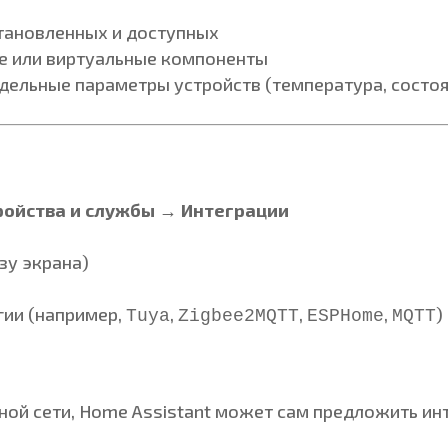
тановленных и доступных
е или виртуальные компоненты
ельные параметры устройств (температура, состояни
ройства и службы → Интеграции
зу экрана)
гии (например,
,
,
,
)
Tuya
Zigbee2MQTT
ESPHome
MQTT
ьной сети, Home Assistant может сам предложить и