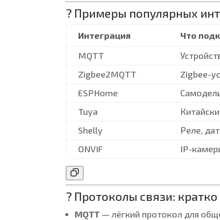
? Примеры популярных ин
Интеграция
Что под
MQTT
Устройст
Zigbee2MQTT
Zigbee-у
ESPHome
Самодель
Tuya
Китайски
Shelly
Реле, дат
ONVIF
IP-камер
? Протоколы связи: кратко
MQTT
— лёгкий протокол для общ