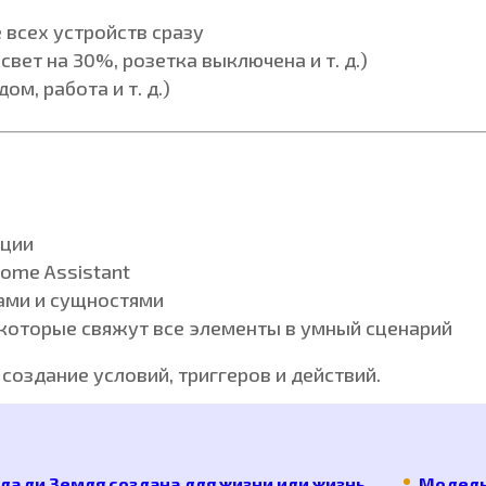
всех устройств сразу
вет на 30%, розетка выключена и т. д.)
м, работа и т. д.)
ации
ome Assistant
ами и сущностями
 которые свяжут все элементы в умный сценарий
: создание условий, триггеров и действий.
ла ли Земля создана для жизни или жизнь
Модель