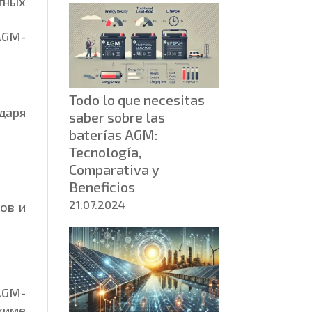
тных
para
energía
AGM-
ininterrumpida:
principio
de
Todo lo que necesitas
funcionamiento,
даря
saber sobre las
tipos
baterías AGM:
y
Tecnología,
soluciones
Comparativa y
para
Beneficios
su
hogar
21.07.2024
ов и
AGM-
жиме