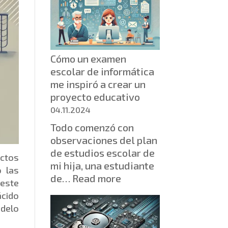
Cómo un examen
escolar de informática
me inspiró a crear un
proyecto educativo
04.11.2024
Todo comenzó con
observaciones del plan
de estudios escolar de
ectos
mi hija, una estudiante
 las
:
de…
Read more
 este
Cómo
ácido
un
odelo
examen