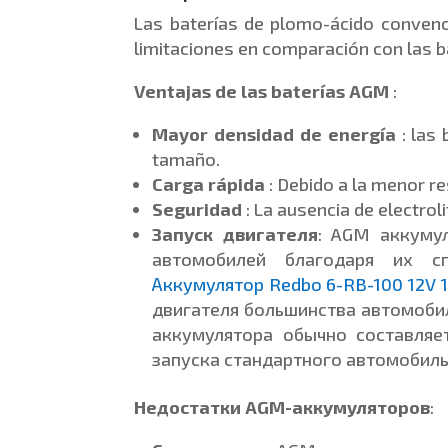
Las baterías de plomo-ácido convenci
limitaciones en comparación con las 
Ventajas de las baterías AGM
:
Mayor densidad de energía
: las
tamaño.
Carga rápida
: Debido a la menor re
Seguridad
: La ausencia de electrol
Запуск двигателя
: AGM аккумул
автомобилей благодаря их сп
Аккумулятор Redbo 6-RB-100 12V 
двигателя большинства автомобиле
аккумулятора обычно составляе
запуска стандартного автомобиль
Недостатки AGM-аккумуляторов
: