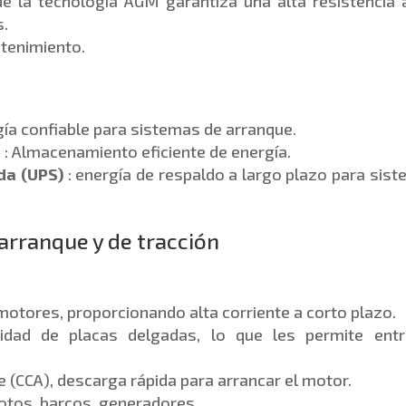
de la tecnología AGM garantiza una alta resistencia 
s.
ntenimiento.
gía confiable para sistemas de arranque.
a
: Almacenamiento eficiente de energía.
da (UPS)
: energía de respaldo a largo plazo para sis
 arranque y de tracción
r motores, proporcionando alta corriente a corto plazo.
dad de placas delgadas, lo que les permite entr
e (CCA), descarga rápida para arrancar el motor.
otos, barcos, generadores.