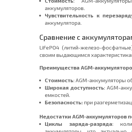
Стоимость
: AGM-аккумулятор
аккумуляторов.
Чувствительность к перезаряд
аккумулятора.
Сравнение с аккумулятора
LiFePO4 (литий-железо-фосфатные
своим выдающимся характеристика
Преимущества AGM-аккумуляторо
Стоимость
: AGM-аккумуляторы о
Широкая доступность
: AGM-акк
емкостей.
Безопасность:
при разгерметизац
Недостатки AGM-аккумуляторов по
Циклы заряда-разряда
: кол
аккумуляторы, что актуально