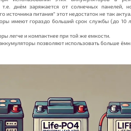
, т.е. днём заряжается от солнечных панелей, н
о источника питания” этот недостаток не так актуа
торы имеют гораздо больший срок службы (до 10 л
оры легче и компактнее при той же емкости.
4-аккумуляторы позволяют использовать больше ёмк