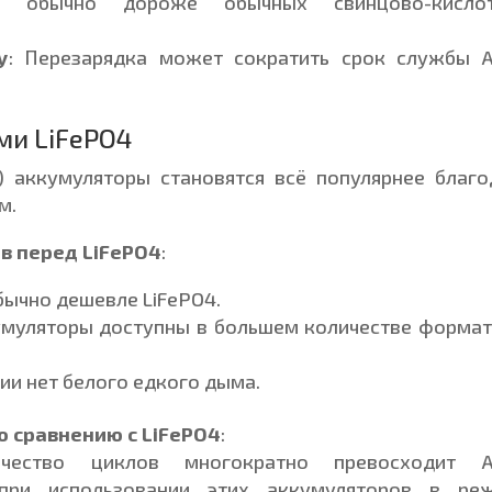
ы обычно дороже обычных свинцово-кисло
у
: Перезарядка может сократить срок службы 
ми LiFePO4
) аккумуляторы становятся всё популярнее благо
м.
в перед LiFePO4
:
бычно дешевле LiFePO4.
умуляторы доступны в большем количестве формат
ии нет белого едкого дыма.
 сравнению с LiFePO4
:
ичество циклов многократно превосходит 
 при использовании этих аккумуляторов в ре