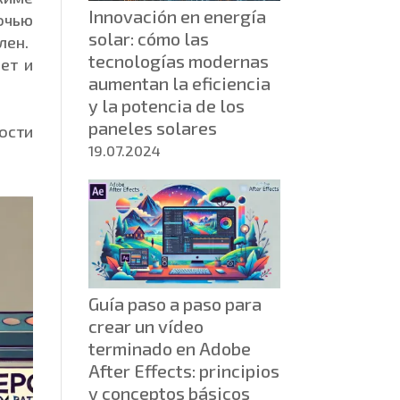
Innovación en energía
очью
solar: cómo las
лен.
tecnologías modernas
ет и
aumentan la eficiencia
y la potencia de los
paneles solares
ости
19.07.2024
Guía paso a paso para
crear un vídeo
terminado en Adobe
After Effects: principios
y conceptos básicos