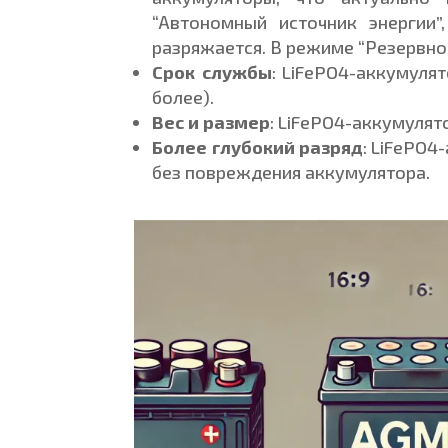
“Автономный источник энергии”
разряжается. В режиме “Резервног
Срок службы
: LiFePO4-аккумуля
более).
Вес и размер
: LiFePO4-аккумулят
Более глубокий разряд
: LiFePO
без повреждения аккумулятора.