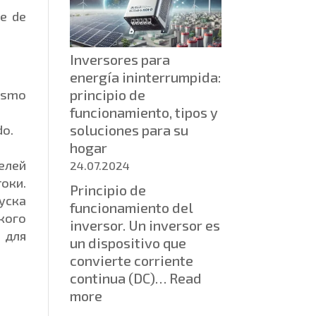
por
ie de
qué
los
Inversores para
SSD
energía ininterrumpida:
están
principio de
mismo
reemplazando
funcionamiento, tipos y
a
soluciones para su
do.
los
hogar
HDD
елей
24.07.2024
оки.
Principio de
уска
funcionamiento del
акого
inversor. Un inversor es
 для
un dispositivo que
convierte corriente
continua (DC)…
Read
:
more
Inversores