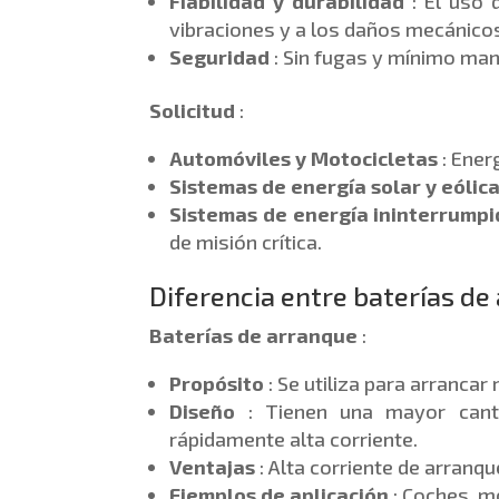
Fiabilidad y durabilidad
: El uso 
vibraciones y a los daños mecánico
Seguridad
: Sin fugas y mínimo ma
Solicitud
:
Automóviles y Motocicletas
: Ener
Sistemas de energía solar y eólic
Sistemas de energía ininterrumpi
de misión crítica.
Diferencia entre baterías de
Baterías de arranque
:
Propósito
: Se utiliza para arranca
Diseño
: Tienen una mayor canti
rápidamente alta corriente.
Ventajas
: Alta corriente de arranqu
Ejemplos de aplicación
: Coches, m