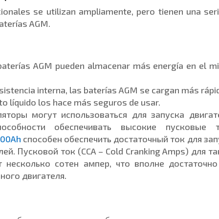
onales se utilizan ampliamente, pero tienen una ser
baterías AGM.
 baterías AGM pueden almacenar más energía en el 
sistencia interna, las baterías AGM se cargan más rápi
ito líquido los hace más seguros de usar.
яторы могут использоваться для запуска двигат
особности обеспечивать высокие пусковые т
100Ah
способен обеспечить достаточный ток для зап
й. Пусковой ток (CCA – Cold Cranking Amps) для т
т несколько сотен ампер, что вполне достаточно
ного двигателя.