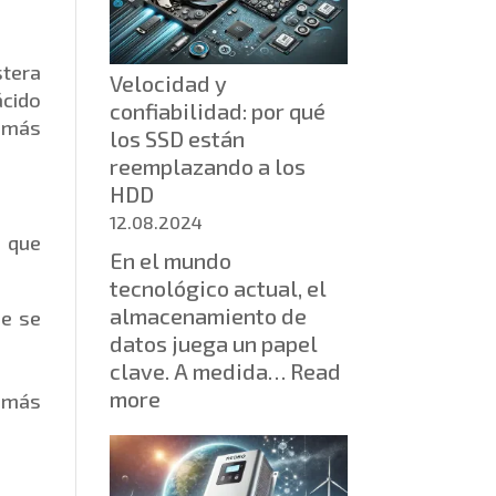
escolar
de
informática
stera
Velocidad y
me
ácido
confiabilidad: por qué
inspiró
e más
los SSD están
a
reemplazando a los
crear
HDD
un
proyecto
12.08.2024
 que
educativo
En el mundo
tecnológico actual, el
almacenamiento de
ue se
datos juega un papel
clave. A medida…
Read
:
more
n más
Velocidad
y
confiabilidad: