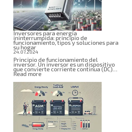
SSD
están
reemplaz
a
los
HDD
Inversores para energía
ininterrumpida: principio de
funcionamiento, tipos y soluciones para
su hogar
24.07.2024
Principio de funcionamiento del
inversor. Un inversor es un dispositivo
que convierte corriente continua (DC)…
:
Read more
Inversores
para
energía
ininterrumpida:
principio
de
funcionamiento,
tipos
y
soluciones
para
su