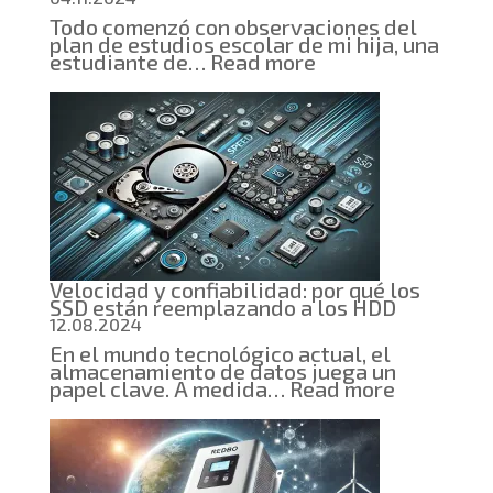
Todo comenzó con observaciones del
plan de estudios escolar de mi hija, una
:
estudiante de…
Read more
Cómo
un
examen
escolar
de
informática
me
inspiró
a
crear
un
proyecto
Velocidad y confiabilidad: por qué los
educativo
SSD están reemplazando a los HDD
12.08.2024
En el mundo tecnológico actual, el
almacenamiento de datos juega un
:
papel clave. A medida…
Read more
Velocida
y
confiabili
por
qué
los