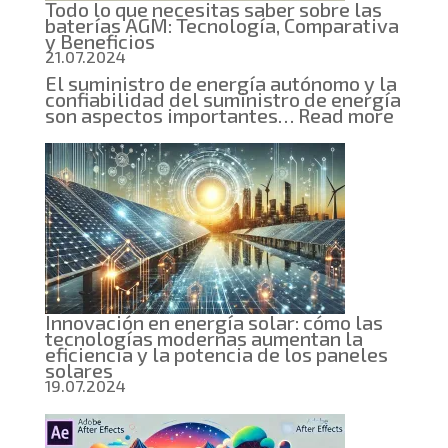
Todo lo que necesitas saber sobre las
hogar
baterías AGM: Tecnología, Comparativa
y Beneficios
21.07.2024
El suministro de energía autónomo y la
confiabilidad del suministro de energía
:
son aspectos importantes…
Read more
Todo
lo
que
neces
saber
sobre
las
bater
AGM:
Tecno
Compa
y
Innovación en energía solar: cómo las
Benef
tecnologías modernas aumentan la
eficiencia y la potencia de los paneles
solares
19.07.2024