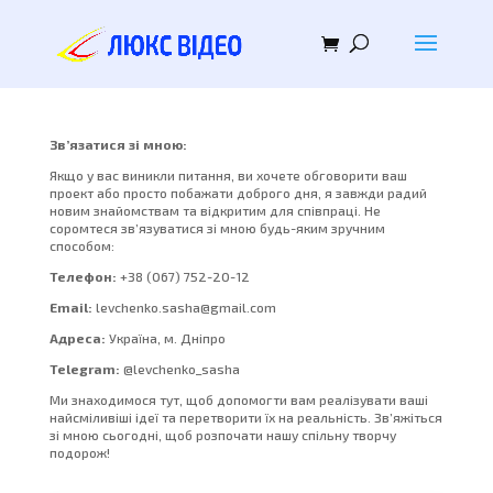
Зв’язатися зі мною:
Якщо у вас виникли питання, ви хочете обговорити ваш
проект або просто побажати доброго дня, я завжди радий
новим знайомствам та відкритим для співпраці. Не
соромтеся зв’язуватися зі мною будь-яким зручним
способом:
Телефон:
+38 (067) 752-20-12
Email:
levchenko.sasha@gmail.com
Адреса:
Україна, м. Дніпро
Telegram:
@levchenko_sasha
Ми знаходимося тут, щоб допомогти вам реалізувати ваші
найсміливіші ідеї та перетворити їх на реальність. Зв’яжіться
зі мною сьогодні, щоб розпочати нашу спільну творчу
подорож!