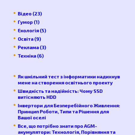
часу
Відео
(23)
Гумор
(1)
Екологія
(5)
Освіта
(9)
Реклама
(3)
Техніка
(6)
Як шкільний тест з інформатики надихнув
мене на створення освітнього проекту
Швидкість та надійність: Чому SSD
витісняють HDD
Інвертори для Безперебійного Живлення:
Принцип Роботи, Типи та Рішення для
Вашої оселі
Все, що потрібно знати про AGM-
акумулятори: Технологія, Порівняння та