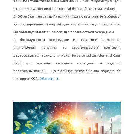
тонкі пластини завтовшки близько 180-200 мікрометрів. Цей
етап вимагає високої точності мінімізації втрат матеріалу.
Обробка пластин:
Пластини піддаються хімічній обробці
та текстурування поверхні для зменшення відбиття світла.
Це збільшує кількість світла, що поглинається осередком.
Формування осередків:
На пластини наносяться
антивідбивні покриття та струмопровідні контакти.
Застосовується технологія PERC (Passivated Emitter and Rear
Cell), що включає пасивацію передньої та задньої
поверхонь комірки, що зменшує рекомбінацію зарядів та
підвищує ККД.
(більше…)