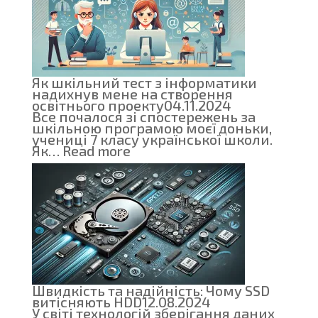
Як шкільний тест з інформатики
надихнув мене на створення
освітнього проекту
04.11.2024
Все почалося зі спостережень за
шкільною програмою моєї доньки,
учениці 7 класу української школи.
:
Як…
Read more
Як
шкільний
тест
з
інформатики
надихнув
мене
на
створення
освітнього
проекту
Швидкість та надійність: Чому SSD
витісняють HDD
12.08.2024
У світі технологій зберігання даних