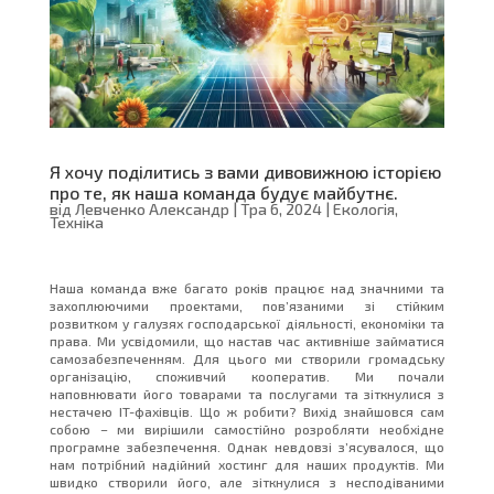
Я хочу поділитись з вами дивовижною історією
про те, як наша команда будує майбутнє.
від
Левченко Александр
|
Тра 6, 2024
|
Екологія
,
Техніка
Наша команда вже багато років працює над значними та
захоплюючими проектами, пов’язаними зі стійким
розвитком у галузях господарської діяльності, економіки та
права. Ми усвідомили, що настав час активніше займатися
самозабезпеченням. Для цього ми створили громадську
організацію, споживчий кооператив. Ми почали
наповнювати його товарами та послугами та зіткнулися з
нестачею IT-фахівців. Що ж робити? Вихід знайшовся сам
собою – ми вирішили самостійно розробляти необхідне
програмне забезпечення. Однак невдовзі з’ясувалося, що
нам потрібний надійний хостинг для наших продуктів. Ми
швидко створили його, але зіткнулися з несподіваними