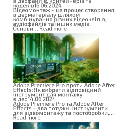
відеофайлів, контейнерів та
кодеків
16.06.2024
Відеомонтаж – це процес створення
відеоматеріалу шляхом
комбінування різних відеокліпів,
аудіофайлів та інших медіа.
:
Основи…
Read more
Введення
у
відеомонтаж:
основи
відеофайлів,
контейнерів
та
кодеків
Adobe Premiere Pro проти Adobe After
Effects: Як вибрати відповідний
інструмент для монтажу
відео
14.06.2024
Adobe Premiere Pro та Adobe After
Effects – два потужні інструменти
для відеомонтажу та постобробки,…
:
Read more
Adobe
Premiere