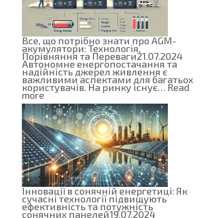
та
Рішення
для
Вашої
оселі
Все, що потрібно знати про AGM-
акумулятори: Технологія,
Порівняння та Переваги
21.07.2024
Автономне енергопостачання та
надійність джерел живлення є
важливими аспектами для багатьох
користувачів. На ринку існує…
Read
:
more
Все,
що
потрібно
знати
про
AGM-
акумулятори:
Технологія,
Порівняння
та
Переваги
Інновації в сонячній енергетиці: Як
сучасні технології підвищують
ефективність та потужність
сонячних панелей
19.07.2024