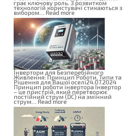
грає ключову роль. З розвитком
технологій користувачі стикаються з
:
вибором…
Read more
Швидкість
та
надійність:
Чому
SSD
витісняють
HDD
Інвертори для Безперебійного
Живлення: Принцип Роботи, Типи та
Рішення для Вашої оселі
24.07.2024
Принцип роботи інвертора Інвертор
– це пристрій, який перетворює
постійний струм (DC) на змінний
:
струм…
Read more
Інвертори
для
Безперебійного
Живлення:
Принцип
Роботи,
Типи