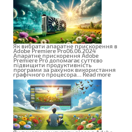
Pro
проти
Adobe
After
Effects:
Як
вибрати
відповідний
інструмент
для
Як вибрати апаратне прискорення в
монтажу
Adobe Premiere Pro
06.06.2024
відео
Апаратне прискорення Adobe
Premiere Pro допомагає суттєво
підвищити продуктивність
програми за рахунок використання
:
графічного процесора…
Read more
Як
вибрат
апарат
приско
в
Adobe
Premier
Pro