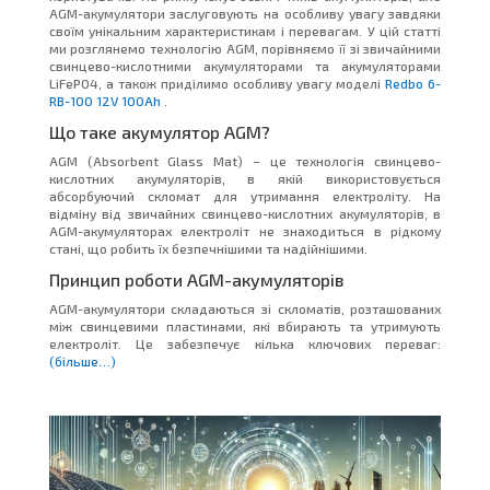
AGM-акумулятори заслуговують на особливу увагу завдяки
своїм унікальним характеристикам і перевагам. У цій статті
ми розглянемо технологію AGM, порівняємо її зі звичайними
свинцево-кислотними акумуляторами та акумуляторами
LiFePO4, а також приділимо особливу увагу моделі
Redbo 6-
RB-100 12V 100Ah
.
Що таке акумулятор AGM?
AGM (Absorbent Glass Mat) – це технологія свинцево-
кислотних акумуляторів, в якій використовується
абсорбуючий скломат для утримання електроліту. На
відміну від звичайних свинцево-кислотних акумуляторів, в
AGM-акумуляторах електроліт не знаходиться в рідкому
стані, що робить їх безпечнішими та надійнішими.
Принцип роботи AGM-акумуляторів
AGM-акумулятори складаються зі скломатів, розташованих
між свинцевими пластинами, які вбирають та утримують
електроліт. Це забезпечує кілька ключових переваг:
(більше…)