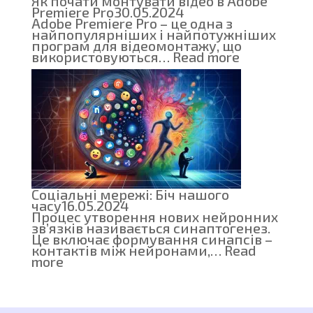
Як почати монтувати відео в Adobe
Premiere Pro
30.05.2024
Adobe Premiere Pro – це одна з
найпопулярніших і найпотужніших
програм для відеомонтажу, що
:
використовуються…
Read more
Як
почати
монтувати
відео
в
Adobe
Premiere
Pro
Соціальні мережі: Біч нашого
часу
16.05.2024
Процес утворення нових нейронних
зв’язків називається синаптогенез.
Це включає формування синапсів –
контактів між нейронами,…
Read
:
more
Соціальні
мережі:
Біч
нашого