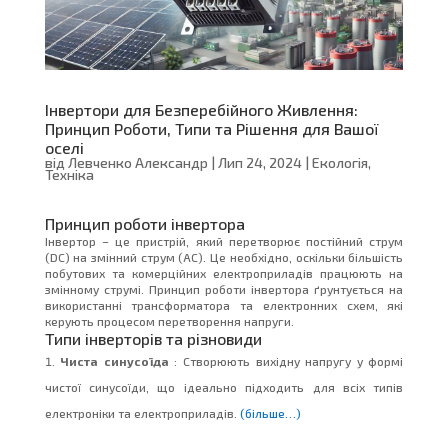
Інвертори для Безперебійного Живлення:
Принцип Роботи, Типи та Рішення для Вашої
оселі
від
Левченко Александр
|
Лип 24, 2024
|
Екологія
,
Техніка
Принцип роботи інвертора
Інвертор – це пристрій, який перетворює постійний струм
(DC) на змінний струм (AC). Це необхідно, оскільки більшість
побутових та комерційних електроприладів працюють на
змінному струмі. Принцип роботи інвертора ґрунтується на
використанні трансформатора та електронних схем, які
керують процесом перетворення напруги.
Типи інверторів та різновиди
Чиста синусоїда
: Створюють вихідну напругу у формі
чистої синусоїди, що ідеально підходить для всіх типів
електроніки та електроприладів.
(більше…)