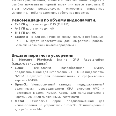
ошибки, показывать черный экран или вовсе вылетать. В
этом случае рекомендуется отключить аппаратное
ускорение, чтобы продолжить работу над проектом.
Рекомендации по объему видеопамяти:
2-4 ГБ
достаточно для FHD (Full HD)
4-6 ГБ
достаточно для 4К
6-8 ГБ
для 6К
Более 8 ГБ
для 8К. Точно не скажу, сколько необходимо,
но 8 ГБ будет недостаточно для комфортной работы.
Возможны ошибки и вылеты программы.
Виды аппаратного ускорения
Mercury Playback Engine GPU Acceleration
(CUDA/OpenCL/Metal)
CUDA
: Технология, разработанная NVIDIA,
предназначенная для использования GPU на видеокартах
NVIDIA. Подходит для пользователей с графическими
картами NVIDIA.
OpenCL
: Универсальный стандарт, поддерживаемый
различными производителями GPU, включая AMD и
некоторые модели NVIDIA. Хорош для пользователей с
картами AMD или смешанными системами.
Metal
: Технология Apple, предназначенная для
использования на устройствах с macOS. Оптимизирована
для работы на Mac.