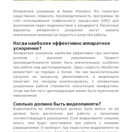
Аппаратное ускорение в Adobe Premiere Pro помогает
существенно повысить производительность программы за
счёт использования графического процессора (GPU) для
выполнения задач видеомонтажа и рендеринга. Различные
варианты аппаратного ускорения могут оказать
значительное влияние на скорость и качество работы.
Когда наиболее эффективно аппаратное
ускорение?
Аппаратное ускорение наиболее эффективно при монтаже
роликов с высоким разрешением. Прирост
производительности может быть значительным, особенно
при работе над цветокоррекцией. Здесь скорость обработки
возрастает на порядок и более, так как вычислительная
нагрузка на процессор увеличивается, а видеокарта
помогает эту нагрузку компенсировать. С аппаратным
ускорением работа становится значительно комфортнее,
тогда как без него цветокоррекция может быть практически
невозможной.
Сколько должно быть видеопамяти?
Видеопамяти не обязательно должно быть много, но её
должно быть достаточно для работы с проектами
соответствующего разрешения. Если видеопамяти слишком
много, она будет простаивать при работе с низкими
разрешениями. И наоборот, при недостатке видеопамяти на
высоких разрешениях, Adobe Premiere Pro может выдавать