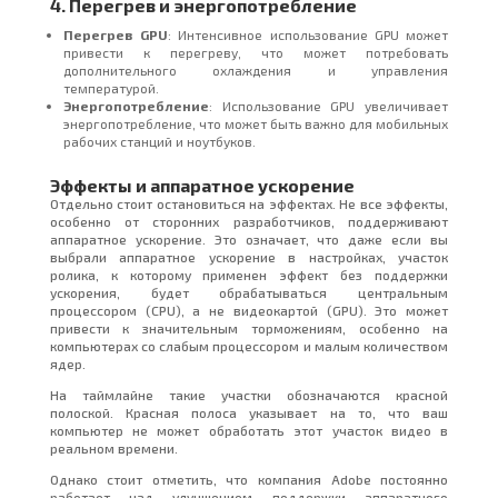
4. Перегрев и энергопотребление
Перегрев GPU
: Интенсивное использование GPU может
привести к перегреву, что может потребовать
дополнительного охлаждения и управления
температурой.
Энергопотребление
: Использование GPU увеличивает
энергопотребление, что может быть важно для мобильных
рабочих станций и ноутбуков.
Эффекты и аппаратное ускорение
Отдельно стоит остановиться на эффектах. Не все эффекты,
особенно от сторонних разработчиков, поддерживают
аппаратное ускорение. Это означает, что даже если вы
выбрали аппаратное ускорение в настройках, участок
ролика, к которому применен эффект без поддержки
ускорения, будет обрабатываться центральным
процессором (CPU), а не видеокартой (GPU). Это может
привести к значительным торможениям, особенно на
компьютерах со слабым процессором и малым количеством
ядер.
На таймлайне такие участки обозначаются красной
полоской. Красная полоса указывает на то, что ваш
компьютер не может обработать этот участок видео в
реальном времени.
Однако стоит отметить, что компания Adobe постоянно
работает над улучшением поддержки аппаратного