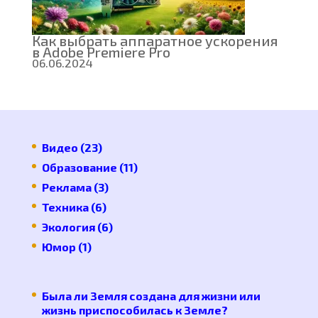
подходящ
инструмен
для
Как выбрать аппаратное ускорения
монтажа
в Adobe Premiere Pro
видео
06.06.2024
Видео
(23)
Образование
(11)
Реклама
(3)
Техника
(6)
Экология
(6)
Юмор
(1)
Была ли Земля создана для жизни или
жизнь приспособилась к Земле?