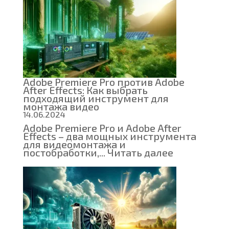
видеомонт
основы
видеофайло
контейнер
и
кодеков
Adobe Premiere Pro против Adobe
After Effects: Как выбрать
подходящий инструмент для
монтажа видео
14.06.2024
Adobe Premiere Pro и Adobe After
Effects – два мощных инструмента
для видеомонтажа и
:
постобработки,...
Читать далее
Adobe
Premiere
Pro
против
Adobe
After
Effects:
Как
выбрать