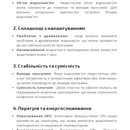
Об’єм відеопам’яті
: Недостатній обсяг відеопам’яті
може призвести до помилок та викидів програми. Для
високих роздільних здатностей потрібно більше
відеопам’яті.
2. Складнощі з налаштуванням
Проблеми з драйверами
: Іноді можуть виникати
проблеми з драйверами відеокарти, що може призвести
до нестабільної роботи програми.
Налаштування
апаратного прискорення може вимагати
додаткових знань і часу.
3. Стабільність та сумісність
Викиди програми:
Якщо відеопам’яті недостатньо або
існує несумісність з конкретними ефектами або плагінами,
це може призводити до викидів програми.
Сумісність плагінів
: Деякі плагіни та ефекти можуть не
підтримувати апаратне прискорення, що може спричинити
конфлікти та помилки.
4. Перегрів та енергоспоживання
Перегрівання GPU
: Інтенсивне використання GPU може
призвести до перегріву, що може вимагати додаткового
охолодження та керування температурою.
Енергоспоживання
: Використання GPU збільшує