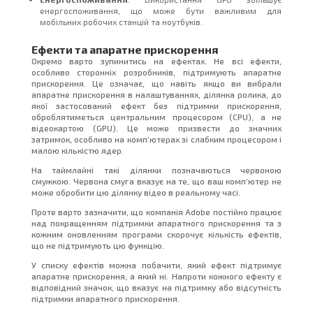
енергоспоживання, що може бути важливим для
мобільних робочих станцій та ноутбуків.
Ефекти та апаратне прискорення
Окремо варто зупинитись на ефектах. Не всі ефекти,
особливо сторонніх розробників, підтримують апаратне
прискорення. Це означає, що навіть якщо ви вибрали
апаратне прискорення в налаштуваннях, ділянка ролика, до
якої застосований ефект без підтримки прискорення,
оброблятиметься центральним процесором (CPU), а не
відеокартою (GPU). Це може призвести до значних
затримок, особливо на комп’ютерах зі слабким процесором і
малою кількістю ядер.
На таймлайні такі ділянки позначаються червоною
смужкою. Червона смуга вказує на те, що ваш комп’ютер не
може обробити цю ділянку відео в реальному часі.
Проте варто зазначити, що компанія Adobe постійно працює
над покращенням підтримки апаратного прискорення та з
кожним оновленням програми скорочує кількість ефектів,
що не підтримують цю функцію.
У списку ефектів можна побачити, який ефект підтримує
апаратне прискорення, а який ні. Напроти кожного ефекту є
відповідний значок, що вказує на підтримку або відсутність
підтримки апаратного прискорення.