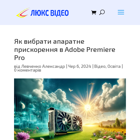
Як вибрати апаратне
прискорення в Adobe Premiere
Pro
від
Левченко Александр
|
Чер 6, 2024
|
Відео
,
Освіта
|
0 коментарів