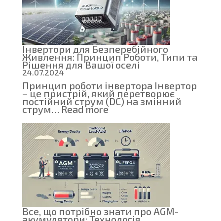
HDD
Інвертори для Безперебійного
Живлення: Принцип Роботи, Типи та
Рішення для Вашої оселі
24.07.2024
Принцип роботи інвертора Інвертор
– це пристрій, який перетворює
постійний струм (DC) на змінний
:
струм…
Read more
Інвертори
для
Безперебійного
Живлення:
Принцип
Роботи,
Типи
та
Рішення
для
Вашої
оселі
Все, що потрібно знати про AGM-
акумулятори: Технологія,