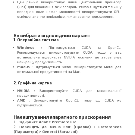
Цей режим використовує лише центральний процесор
(CPU) для виконання всіх завдань. Рекомендується тільки у
випадках, коли немає можливості використовувати GPU,
оскільки значно повільніше, ніж апаратне прискорення.
Як вибрати відповідний варіант
1. Операційна система
Windows
: Підтримуються CUDA та OpenCL.
Рекомендується використовувати CUDA, якщо у вас
встановлена ​​відеокарта NVIDIA, оскільки це забезпечує
найкращу продуктивність.
macOS
: Підтримується Metal. Використовуйте Metal для
оптимальної продуктивності на Mac.
2. Графічна картка
NVIDIA
: Використовуйте CUDA для максимальної
продуктивності.
AMD
: Використовуйте OpenCL, тому що CUDA не
підтримується.
Налаштування апаратного прискорення
Відкрийте Adobe Premiere Pro
.
Перейдіть до меню Edit (Правка) > Preferences
(Параметри) > General (Загальні)
.