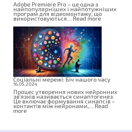
Adobe Premiere Pro – це одна з
найпопулярніших і найпотужніших
програм для відеомонтажу, що
:
використовуються…
Read more
Як
почати
монтувати
відео
в
Adobe
Premiere
Pro
Соціальні мережі: Біч нашого часу
16.05.2024
Процес утворення нових нейронних
зв’язків називається синаптогенез.
Це включає формування синапсів –
контактів між нейронами,…
Read
:
more
Соціальні
мережі:
Біч
нашого