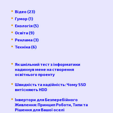
часу
Відео
(23)
Гумор
(1)
Екологія
(5)
Освіта
(9)
Реклама
(3)
Техніка
(6)
Як шкільний тест з інформатики
надихнув мене на створення
освітнього проекту
Швидкість та надійність: Чому SSD
витісняють HDD
Інвертори для Безперебійного
Живлення: Принцип Роботи, Типи та
Рішення для Вашої оселі