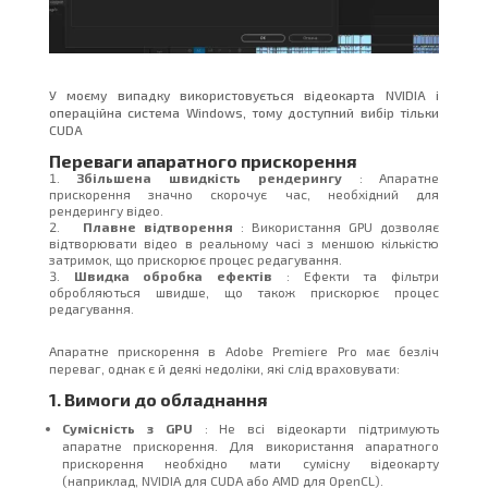
У моєму випадку використовується відеокарта NVIDIA і
операційна система Windows, тому доступний вибір тільки
CUDA
Переваги апаратного прискорення
Збільшена швидкість рендерингу
: Апаратне
прискорення значно скорочує час, необхідний для
рендерингу відео.
Плавне відтворення
: Використання GPU дозволяє
відтворювати відео в реальному часі з меншою кількістю
затримок, що прискорює процес редагування.
Швидка обробка ефектів
: Ефекти та фільтри
обробляються швидше, що також прискорює процес
редагування.
Апаратне прискорення в Adobe Premiere Pro має безліч
переваг, однак є й деякі недоліки, які слід враховувати:
1. Вимоги до обладнання
Сумісність з GPU
: Не всі відеокарти підтримують
апаратне прискорення. Для використання апаратного
прискорення необхідно мати сумісну відеокарту
(наприклад, NVIDIA для CUDA або AMD для OpenCL).