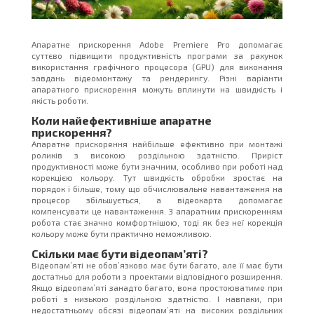
Апаратне прискорення Adobe Premiere Pro допомагає
суттєво підвищити продуктивність програми за рахунок
використання графічного процесора (GPU) для виконання
завдань відеомонтажу та рендерингу. Різні варіанти
апаратного прискорення можуть вплинути на швидкість і
якість роботи.
Коли найефективніше апаратне
прискорення?
Апаратне прискорення найбільше ефективно при монтажі
роликів з високою роздільною здатністю. Приріст
продуктивності може бути значним, особливо при роботі над
корекцією кольору. Тут швидкість обробки зростає на
порядок і більше, тому що обчислювальне навантаження на
процесор збільшується, а відеокарта допомагає
компенсувати це навантаження. З апаратним прискоренням
робота стає значно комфортнішою, тоді як без неї корекція
кольору може бути практично неможливою.
Скільки має бути відеопам’яті?
Відеопам’яті не обов’язково має бути багато, але її має бути
достатньо для роботи з проектами відповідного розширення.
Якщо відеопам’яті занадто багато, вона простоюватиме при
роботі з низькою роздільною здатністю. І навпаки, при
недостатньому обсязі відеопам’яті на високих роздільних