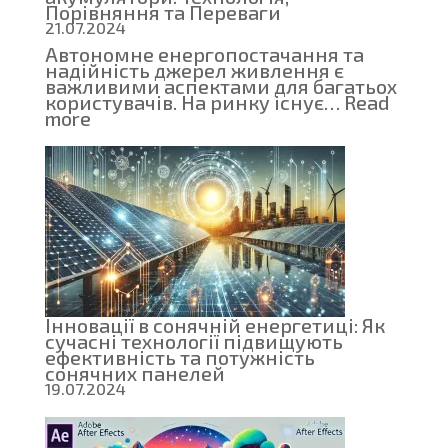
Порівняння та Переваги
21.07.2024
Автономне енергопостачання та
надійність джерел живлення є
важливими аспектами для багатьох
користувачів. На ринку існує…
Read
:
more
Все,
що
потрібно
знати
про
AGM-
акумулятори:
Технологія,
Порівняння
та
Переваги
Інновації в сонячній енергетиці: Як
сучасні технології підвищують
ефективність та потужність
сонячних панелей
19.07.2024