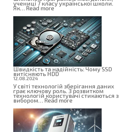
учениці 7 класу української школи.
:
Як…
Read more
Як
шкільний
тест
з
інформатики
надихнув
мене
на
створення
освітнього
проекту
Швидкість та надійність: Чому SSD
витісняють HDD
12.08.2024
У світі технологій зберігання даних
грає ключову роль. З розвитком
технологій користувачі стикаються з
:
вибором…
Read more
Швидкість
та
надійність:
Чому
SSD
витісняють