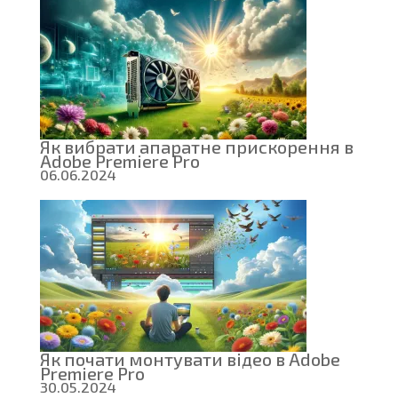
Pro
проти
Adobe
After
Effects:
Як
вибрати
відповідний
інструмент
для
Як вибрати апаратне прискорення в
монтажу
Adobe Premiere Pro
відео
06.06.2024
Як почати монтувати відео в Adobe
Premiere Pro
30.05.2024