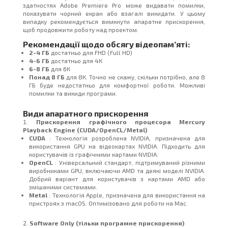
здатностях Adobe Premiere Pro може видавати помилки,
показувати чорний екран або взагалі викидати. У цьому
випадку рекомендується вимкнути апаратне прискорення,
щоб продовжити роботу над проектом.
Рекомендації щодо обсягу відеопам’яті:
2-4 ГБ
достатньо для FHD (Full HD)
4-6 ГБ
достатньо для 4К
6-8 ГБ
для 6К
Понад 8 ГБ
для 8К. Точно не скажу, скільки потрібно, але 8
ГБ буде недостатньо для комфортної роботи. Можливі
помилки та викиди програми.
Види апаратного прискорення
Прискорення графічного процесора Mercury
Playback Engine (CUDA/OpenCL/Metal)
CUDA
: Технологія розроблена NVIDIA, призначена для
використання GPU на відеокартах NVIDIA. Підходить для
користувачів із графічними картами NVIDIA.
OpenCL
: Універсальний стандарт, підтримуваний різними
виробниками GPU, включаючи AMD та деякі моделі NVIDIA.
Добрий варіант для користувачів з картами AMD або
змішаними системами.
Metal
: Технологія Apple, призначена для використання на
пристроях з macOS. Оптимізовано для роботи на Mac.
Software Only (тільки програмне прискорення)