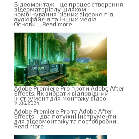
Відеомонтаж – це процес створення
відеоматеріалу шляхом
комбінування різних відеокліпів,
аудіофайлів та інших медіа.
:
Основи…
Read more
Введення
у
відеомонтаж:
основи
відеофайлів,
контейнерів
та
кодеків
Adobe Premiere Pro проти Adobe After
Effects: Як вибрати відповідний
інструмент для монтажу відео
14.06.2024
Adobe Premiere Pro та Adobe After
Effects – два потужні інструменти
для відеомонтажу та постобробки,…
:
Read more
Adobe
Premiere