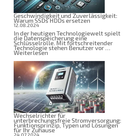
ein
Bildungsprojekt
zu
Geschwindigkeit und Zuverlässigkeit:
entwickeln
Warum SSDs HDDs ersetzen
12.08.2024
In der heutigen Technologiewelt spielt
die Datenspeicherung eine
Schlüsselrolle. Mit fortschreitender
Technologie stehen Benutzer vor …
:
Weiterlesen
Geschwindigkeit
und
Zuverlässigkeit:
Warum
SSDs
HDDs
ersetzen
Wechselrichter für
unterbrechungsfreie Stromversorgung:
Funktionsprinzip, Typen und Lösungen
für Ihr Zuhause
24.07.2024