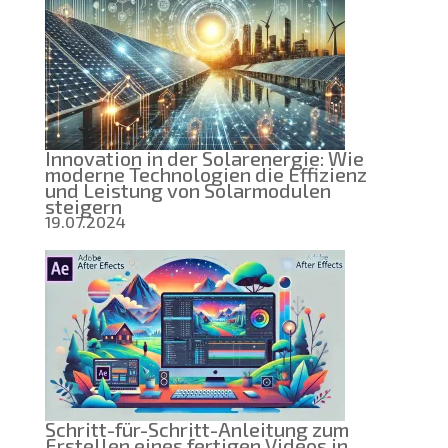
über
AGM-
Batteri
wissen
müssen:
Technol
Verglei
und
Vorteile
Innovation in der Solarenergie: Wie
moderne Technologien die Effizienz
und Leistung von Solarmodulen
steigern
19.07.2024
Schritt-für-Schritt-Anleitung zum
Erstellen eines fertigen Videos in