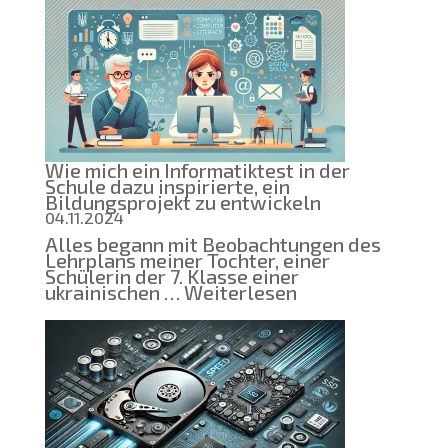
Wie mich ein Informatiktest in der
Schule dazu inspirierte, ein
Bildungsprojekt zu entwickeln
04.11.2024
Alles begann mit Beobachtungen des
Lehrplans meiner Tochter, einer
Schülerin der 7. Klasse einer
:
ukrainischen …
Weiterlesen
Wie
mich
ein
Informatiktest
in
der
Schule
dazu
inspirierte,