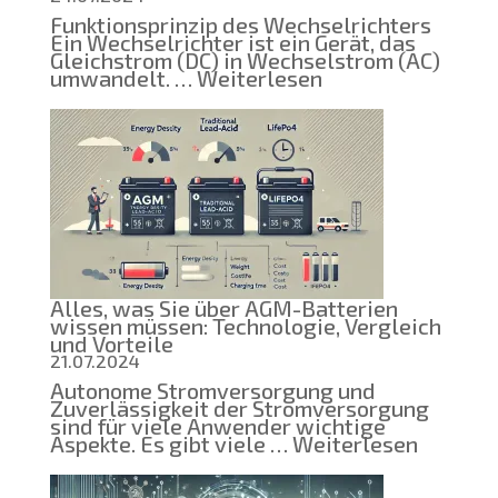
Funktionsprinzip des Wechselrichters
Ein Wechselrichter ist ein Gerät, das
Gleichstrom (DC) in Wechselstrom (AC)
:
umwandelt. …
Weiterlesen
Wechselrichter
für
unterbrechungsfr
Stromversorgung
Funktionsprinzip,
Typen
und
Lösungen
für
Ihr
Zuhause
Alles, was Sie über AGM-Batterien
wissen müssen: Technologie, Vergleich
und Vorteile
21.07.2024
Autonome Stromversorgung und
Zuverlässigkeit der Stromversorgung
sind für viele Anwender wichtige
:
Aspekte. Es gibt viele …
Weiterlesen
Alles,
was
Sie