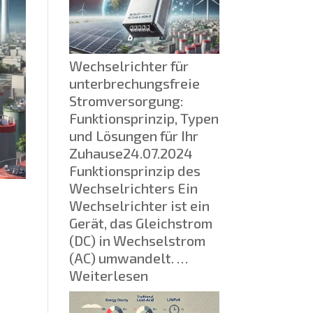
Zuverlässigkeit:
Warum
SSDs
HDDs
Wechselrichter für
ersetzen
unterbrechungsfreie
Stromversorgung:
Funktionsprinzip, Typen
und Lösungen für Ihr
Zuhause
24.07.2024
Funktionsprinzip des
Wechselrichters Ein
Wechselrichter ist ein
Gerät, das Gleichstrom
(DC) in Wechselstrom
(AC) umwandelt. …
:
Weiterlesen
Wechselrichter
für