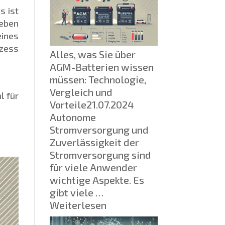
unterbrechungsfreie
s ist
Stromversorgung:
ieben
Funktionsprinzip,
ines
Typen
zess
Alles, was Sie über
und
AGM-Batterien wissen
Lösungen
müssen: Technologie,
für
Vergleich und
l für
Ihr
Vorteile
21.07.2024
Zuhause
Autonome
Stromversorgung und
Zuverlässigkeit der
Stromversorgung sind
für viele Anwender
wichtige Aspekte. Es
gibt viele …
:
Weiterlesen
Alles,