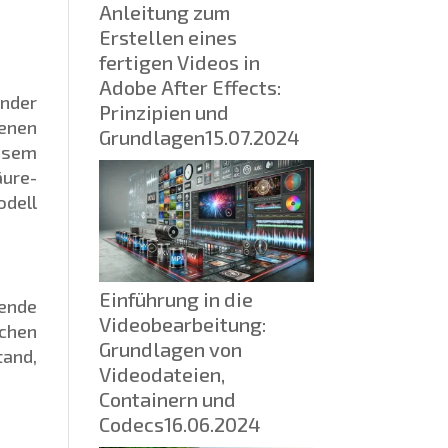
Anleitung zum
Erstellen eines
fertigen Videos in
Adobe After Effects:
ender
Prinzipien und
ienen
Grundlagen
15.07.2024
iesem
äure-
odell
Einführung in die
rende
Videobearbeitung:
chen
Grundlagen von
tand,
Videodateien,
Containern und
Codecs
16.06.2024