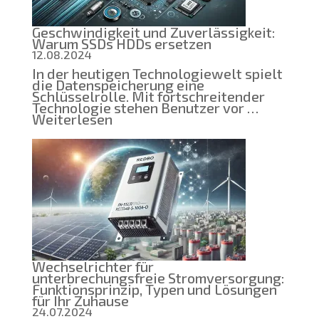
Bildungsprojekt
zu
Geschwindigkeit und Zuverlässigkeit:
entwickeln
Warum SSDs HDDs ersetzen
12.08.2024
In der heutigen Technologiewelt spielt
die Datenspeicherung eine
Schlüsselrolle. Mit fortschreitender
Technologie stehen Benutzer vor …
:
Weiterlesen
Geschwindigkeit
und
Zuverlässigkeit:
Warum
SSDs
HDDs
ersetzen
Wechselrichter für
unterbrechungsfreie Stromversorgung:
Funktionsprinzip, Typen und Lösungen
für Ihr Zuhause
24.07.2024