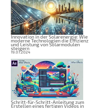
über
AGM-
Batteri
wissen
müssen:
Technol
Verglei
und
Vorteile
Innovation in der Solarenergie: Wie
moderne Technologien die Effizienz
und Leistung von Solarmodulen
steigern
19.07.2024
Schritt-für-Schritt-Anleitung zum
Erstellen eines fertigen Videos in