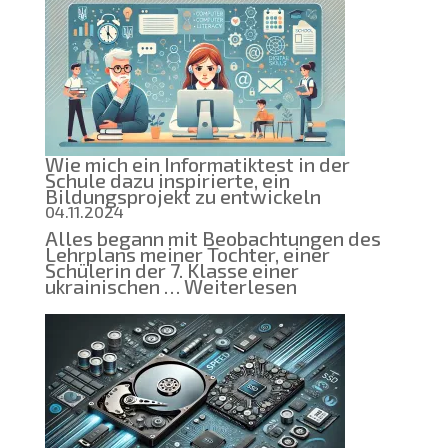
Wie mich ein Informatiktest in der
Schule dazu inspirierte, ein
Bildungsprojekt zu entwickeln
04.11.2024
Alles begann mit Beobachtungen des
Lehrplans meiner Tochter, einer
Schülerin der 7. Klasse einer
:
ukrainischen …
Weiterlesen
Wie
mich
ein
Informatiktest
in
der
Schule
dazu
inspirierte,
ein