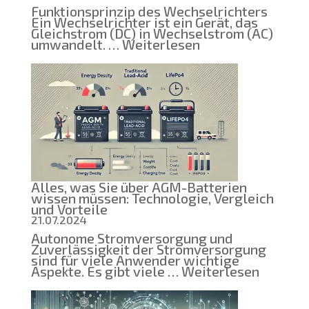
Funktionsprinzip des Wechselrichters
Ein Wechselrichter ist ein Gerät, das
Gleichstrom (DC) in Wechselstrom (AC)
:
umwandelt. …
Weiterlesen
Wechselrichter
für
unterbrechungsfr
Stromversorgung
Funktionsprinzip,
Typen
und
Lösungen
für
Ihr
Zuhause
Alles, was Sie über AGM-Batterien
wissen müssen: Technologie, Vergleich
und Vorteile
21.07.2024
Autonome Stromversorgung und
Zuverlässigkeit der Stromversorgung
sind für viele Anwender wichtige
:
Aspekte. Es gibt viele …
Weiterlesen
Alles,
was
Sie