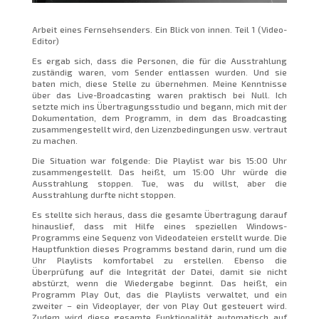
Arbeit eines Fernsehsenders. Ein Blick von innen. Teil 1 (Video-
Editor)
Es ergab sich, dass die Personen, die für die Ausstrahlung
zuständig waren, vom Sender entlassen wurden. Und sie
baten mich, diese Stelle zu übernehmen. Meine Kenntnisse
über das Live-Broadcasting waren praktisch bei Null. Ich
setzte mich ins Übertragungsstudio und begann, mich mit der
Dokumentation, dem Programm, in dem das Broadcasting
zusammengestellt wird, den Lizenzbedingungen usw. vertraut
zu machen.
Die Situation war folgende: Die Playlist war bis 15:00 Uhr
zusammengestellt. Das heißt, um 15:00 Uhr würde die
Ausstrahlung stoppen. Tue, was du willst, aber die
Ausstrahlung durfte nicht stoppen.
Es stellte sich heraus, dass die gesamte Übertragung darauf
hinauslief, dass mit Hilfe eines speziellen Windows-
Programms eine Sequenz von Videodateien erstellt wurde. Die
Hauptfunktion dieses Programms bestand darin, rund um die
Uhr Playlists komfortabel zu erstellen. Ebenso die
Überprüfung auf die Integrität der Datei, damit sie nicht
abstürzt, wenn die Wiedergabe beginnt. Das heißt, ein
Programm Play Out, das die Playlists verwaltet, und ein
zweiter – ein Videoplayer, der von Play Out gesteuert wird.
Zudem wird diese gesamte Funktionalität automatisch auf