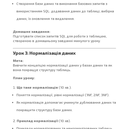
Створення бази даних та виконання базових запитів з
використанням SQL: додавання даних до таблиці, вибірка
даних, їх оновлення та видалення.
Домашнє завдання:
Підготувати список запитів SQL для роботи з таблицею,
створеною в домашньому завданні минулого уроку.
Урок 3: Нормалізація даних
Мета:
Вивчити концепцію нормалізації даних у базах даних та як
вона покращує структуру таблиць.
План уроку:
Що таке нормалізація
(10 хв.).
Поняття нормалізації, рівні нормалізації (1NF, 2NF, 3NF).
Як нормалізація допомагає уникнути дублювання даних та
покращити структуру бази даних.
Приклад нормалізації
(10 хв).
Приклади нормалізованих та ненормалізованих таблиць.