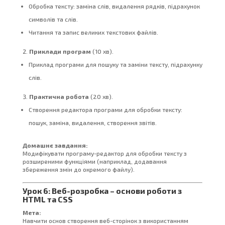
Обробка тексту: заміна слів, видалення рядків, підрахунок
символів та слів.
Читання та запис великих текстових файлів.
Приклади програм
(10 хв).
Приклад програми для пошуку та заміни тексту, підрахунку
слів.
Практична робота
(20 хв).
Створення редактора програми для обробки тексту:
пошук, заміна, видалення, створення звітів.
Домашнє завдання:
Модифікувати програму-редактор для обробки тексту з
розширеними функціями (наприклад, додавання
збереження змін до окремого файлу).
Урок 6: Веб-розробка – основи роботи з
HTML та CSS
Мета:
Навчити основ створення веб-сторінок з використанням