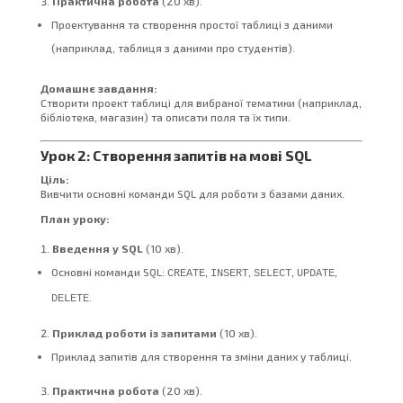
Практична робота
(20 хв).
Проектування та створення простої таблиці з даними
(наприклад, таблиця з даними про студентів).
Домашнє завдання:
Створити проект таблиці для вибраної тематики (наприклад,
бібліотека, магазин) та описати поля та їх типи.
Урок 2: Створення запитів на мові SQL
Ціль:
Вивчити основні команди SQL для роботи з базами даних.
План уроку:
Введення у SQL
(10 хв).
Основні команди SQL:
,
,
,
,
CREATE
INSERT
SELECT
UPDATE
.
DELETE
Приклад роботи із запитами
(10 хв).
Приклад запитів для створення та зміни даних у таблиці.
Практична робота
(20 хв).