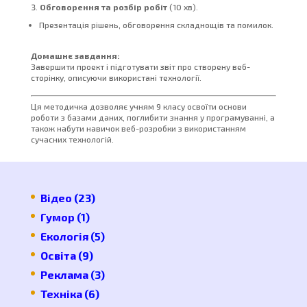
Обговорення та розбір робіт
(10 хв).
Презентація рішень, обговорення складнощів та помилок.
Домашнє завдання:
Завершити проект і підготувати звіт про створену веб-
сторінку, описуючи використані технології.
Ця методичка дозволяє учням 9 класу освоїти основи
роботи з базами даних, поглибити знання у програмуванні, а
також набути навичок веб-розробки з використанням
сучасних технологій.
Відео
(23)
Гумор
(1)
Екологія
(5)
Освіта
(9)
Реклама
(3)
Техніка
(6)