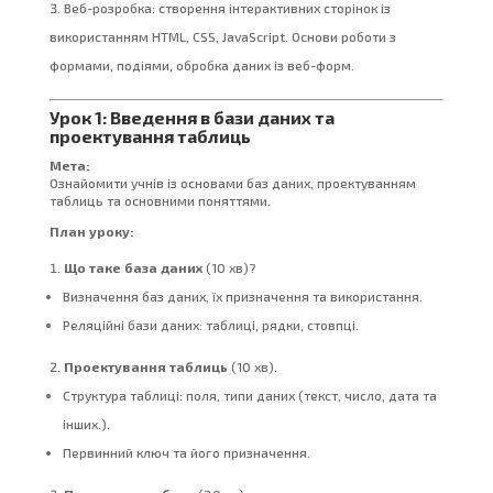
Веб-розробка: створення інтерактивних сторінок із
використанням HTML, CSS, JavaScript. Основи роботи з
формами, подіями, обробка даних із веб-форм.
Урок 1: Введення в бази даних та
проектування таблиць
Мета:
Ознайомити учнів із основами баз даних, проектуванням
таблиць та основними поняттями.
План уроку:
Що таке база даних
(10 хв)?
Визначення баз даних, їх призначення та використання.
Реляційні бази даних: таблиці, рядки, стовпці.
Проектування таблиць
(10 хв).
Структура таблиці: поля, типи даних (текст, число, дата та
інших.).
Первинний ключ та його призначення.