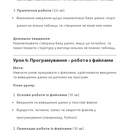
Практична робота
(20 хв).
Виконання завдання щодо нормалізації бази даних: поділ
даних на кілька таблиць та створення зв’язків між ними.
Домашнє завдання:
Нормалізувати створену базу даних, якщо це потрібно, та
перестворити структуру у вигляді кількох зв’язаних таблиць.
Урок 4: Програмування – робота з файлами
Мета:
Навчити учнів працювати з файлами, здійснювати введення
та виведення даних за допомогою програм.
План уроку:
Основи роботи із файлами
(10 хв).
Введення та виведення даних у текстові файли.
Відкриття, читання, запис та закриття файлів у
програмуванні (наприклад, Python).
Приклади роботи із файлами
(10 хв).