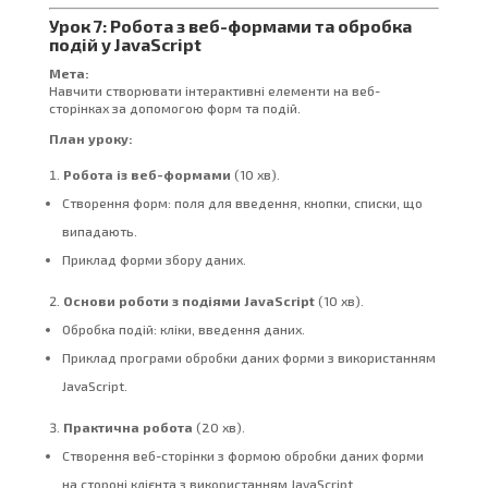
Урок 7: Робота з веб-формами та обробка
подій у JavaScript
Мета:
Навчити створювати інтерактивні елементи на веб-
сторінках за допомогою форм та подій.
План уроку:
Робота із веб-формами
(10 хв).
Створення форм: поля для введення, кнопки, списки, що
випадають.
Приклад форми збору даних.
Основи роботи з подіями JavaScript
(10 хв).
Обробка подій: кліки, введення даних.
Приклад програми обробки даних форми з використанням
JavaScript.
Практична робота
(20 хв).
Створення веб-сторінки з формою обробки даних форми
на стороні клієнта з використанням JavaScript.