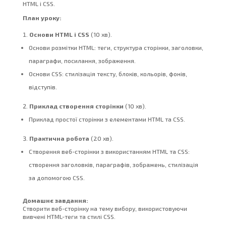
HTML і CSS.
План уроку:
Основи HTML і CSS
(10 хв).
Основи розмітки HTML: теги, структура сторінки, заголовки,
параграфи, посилання, зображення.
Основи CSS: стилізація тексту, блоків, кольорів, фонів,
відступів.
Приклад створення сторінки
(10 хв).
Приклад простої сторінки з елементами HTML та CSS.
Практична робота
(20 хв).
Створення веб-сторінки з використанням HTML та CSS:
створення заголовків, параграфів, зображень, стилізація
за допомогою CSS.
Домашнє завдання:
Створити веб-сторінку на тему вибору, використовуючи
вивчені HTML-теги та стилі CSS.