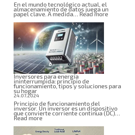
En el mundo tecnológico actual, el
almacenamiento de datos juega un
:
papel clave. A medida…
Read more
Velocida
y
confiabili
por
qué
los
SSD
están
reemplaz
a
los
HDD
Inversores para energía
ininterrumpida: principio de
funcionamiento, tipos y soluciones para
su hogar
24.07.2024
Principio de funcionamiento del
inversor. Un inversor es un dispositivo
que convierte corriente continua (DC)…
:
Read more
Inversores
para
energía