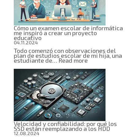
Cómo un examen escolar de informática
me inspiró a crear un proyecto
educativo
04.11.2024
Todo comenzó con observaciones del
plan de estudios escolar de mi hija, una
:
estudiante de…
Read more
Cómo
un
examen
escolar
de
informática
me
inspiró
a
crear
un
proyecto
Velocidad y confiabilidad: por qué los
educativo
SSD están reemplazando a los HDD
12.08.2024