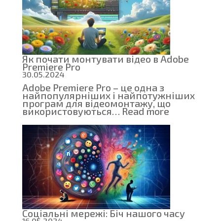
Adobe
Premier
Pro
Як почати монтувати відео в Adobe
Premiere Pro
30.05.2024
Adobe Premiere Pro – це одна з
найпопулярніших і найпотужніших
програм для відеомонтажу, що
:
використовуються…
Read more
Як
почати
монтувати
відео
в
Adobe
Premiere
Pro
Соціальні мережі: Біч нашого часу
16.05.2024