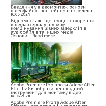
Введення у відеомонтаж: основи
відеофайлів, контейнерів та кодеків
16.06.2024
Відеомонтаж – це процес створення
відеоматеріалу шляхом
комбінування різних відеокліпів,
аудіофайлів та інших медіа.
:
Основи…
Read more
Введення
у
відеомонтаж:
основи
відеофайлів,
контейнерів
та
кодеків
Adobe Premiere Pro проти Adobe After
Effects: Як вибрати відповідний
інструмент для монтажу відео
14.06.2024
Adobe Premiere Pro та Adobe After
Effects – два потужні інструменти