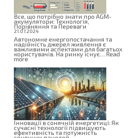
для
Вашої
оселі
Все, що потрібно знати про AGM-
акумулятори: Технологія,
Порівняння та Переваги
21.07.2024
Автономне енергопостачання та
надійність джерел живлення є
важливими аспектами для багатьох
користувачів. На ринку існує…
Read
:
more
Все,
що
потрібно
знати
про
AGM-
акумулятори:
Технологія,
Порівняння
та
Переваги
Інновації в сонячній енергетиці: Як
сучасні технології підвищують
ефективність та потужність
сонячних панелей