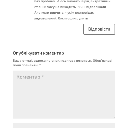
без проблем. А ось вивчити вірш, витративши
стільки часу не виходить. Вічні відволікали.
Але коли вивчить – усім розповідає,
задоволений. Окситоцин рулить
Відповісти
Опублікувати коментар
Ваша e-mail адреса не оприлюднюватиметься.
Обов’язкові
поля позначені
*