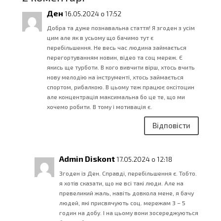
Ден
16.05.2024 о 17:52
Добра та дуже познавальна стаття! Я згоден з усім
цим але як в усьому що бачимо тут є
перебільшення. Не весь час людина займається
перегортуванням новин, відео та соц мереж. Є
якись ще турботи. В кого вивчити вірш, хтось вчить
нову мелодію на інструменті, хтось займається
спортом, рибалкою. В цьому теж працює оксітоцин
але концентрація максимальна бо це те, що ми
хочемо робити. В тому і мотивація є.
Відповісти
Admin Diskont
17.05.2024 о 12:18
Згоден із Ден. Справді, перебільшення є. Тобто.
я хотів сказати, що не всі такі люди. Але на
превеликий жаль, навіть довкола мене, я бачу
людей, які присвячують соц. мережам 3 – 5
годин на добу. І на цьому вони зосереджуються