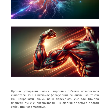
Процес утворення нових нейронних зв’язків називається
синаптогенез. Це включає формування синапсів – контактів
між нейронами, якими вони передають сигнали. Обидва
процеси дуже енерговитратні. Як людині вдається долати
себе? Що його мотивує?