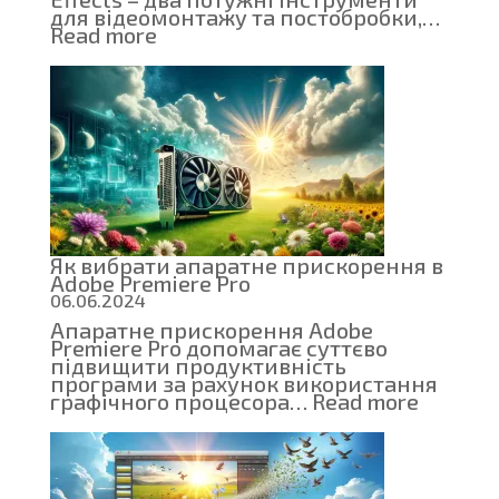
для відеомонтажу та постобробки,…
:
Read more
Adobe
Premiere
Pro
проти
Adobe
After
Effects:
Як
вибрати
відповідний
інструмент
для
Як вибрати апаратне прискорення в
монтажу
Adobe Premiere Pro
відео
06.06.2024
Апаратне прискорення Adobe
Premiere Pro допомагає суттєво
підвищити продуктивність
програми за рахунок використання
:
графічного процесора…
Read more
Як
вибрат
апарат
приско
в