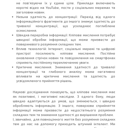
не пов’язуючи їх у єдине ціле. Приклади включають
короткі відео на YouTube, пости у соціальних мережах та
заголовки новин.
Низька здатність до концентрації: Перехід від одного
інформаційного фрагмента до іншого знижує здатність до
тривалої концентрації, що ускладнює поглиблене
осмислення.
Швидка переробка інформації: Кліпове мислення потребує
швидкої обробки інформації, що може призвести до
поверхневого розуміння складних тем.
Вплив технологій: Інтернет, соціальні мережі та цифрові
пристрої посилюють кліпове мислення. Постійне
оновлення стрічок новин та повідомлення на смартфонах
сприяють постійному переключенню уваги.
Критичне мислення: Зниження здатності до тривалої
концентрації та глибокого аналізу може негативно
впливати на критичне мислення та здатність до
усвідомленого прийняття рішень.
Наукові дослідження показують, що кліпове мислення має
як позитивні, і негативні наслідки. З одного боку, люди
швидко адаптуються до умов, що змінюються, і швидко
обробляють інформацію. З іншого, поверхове сприйняття
інформації може призвести до недостатнього розуміння
складних тем та зниження здатності до вирішення проблем.
І, звичайно, для повноцінного життя без розуміння складних
тем до нас на допомогу приходить штучний інтелект. Ми