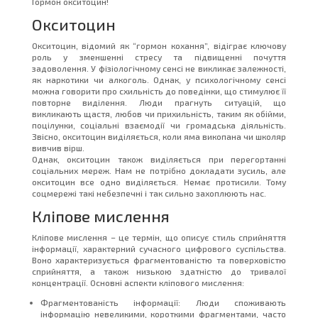
Гормон окситоцин!
Окситоцин
Окситоцин, відомий як “гормон кохання”, відіграє ключову
роль у зменшенні стресу та підвищенні почуття
задоволення. У фізіологічному сенсі не викликає залежності,
як наркотики чи алкоголь. Однак, у психологічному сенсі
можна говорити про схильність до поведінки, що стимулює її
повторне виділення. Люди прагнуть ситуацій, що
викликають щастя, любов чи прихильність, таким як обійми,
поцілунки, соціальні взаємодії чи громадська діяльність.
Звісно, окситоцин виділяється, коли яма викопана чи школяр
вивчив вірш.
Однак, окситоцин також виділяється при перегортанні
соціальних мереж. Нам не потрібно докладати зусиль, але
окситоцин все одно виділяється. Немає протисили. Тому
соцмережі такі небезпечні і так сильно захоплюють нас.
Кліпове мислення
Кліпове мислення – це термін, що описує стиль сприйняття
інформації, характерний сучасного цифрового суспільства.
Воно характеризується фрагментованістю та поверховістю
сприйняття, а також низькою здатністю до тривалої
концентрації. Основні аспекти кліпового мислення:
Фрагментованість інформації: Люди споживають
інформацію невеликими, короткими фрагментами, часто