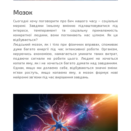
Мозок
Сьогодні хочу поговорити про бич нашого часу – соціальні
мережі. Завдяки їхньому вмінню підлаштовуватися під
інтереси, темперамент та соціальну приналежність
конкретної людини, вони поглинають нас цілком. Як це
відбувається?
Людський мозок, як і тіло при фізичних вправах, споживає
дуже багато енергії під час інтенсивної роботи. Організм,
керуючись економією, намагається уникати таких витрат,
подаючи сигнали не робити цього. Людині не хочеться
копати яму, як і не хочеться багато думати над завданням.
Однак, якщо ми долаємо себе, відбуваються значні зміни:
м’язи ростуть, якщо копаємо яму, а мозок формує нові
нейронні зв’язки під час вирішення завдань.