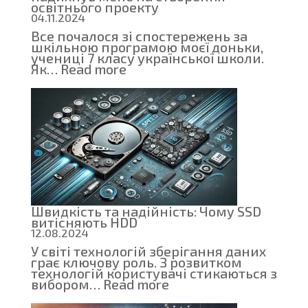
освітнього проекту
04.11.2024
Все почалося зі спостережень за
шкільною програмою моєї доньки,
учениці 7 класу української школи.
:
Як…
Read more
Як
шкільний
тест
з
інформатики
надихнув
мене
на
створення
освітнього
проекту
Швидкість та надійність: Чому SSD
витісняють HDD
12.08.2024
У світі технологій зберігання даних
грає ключову роль. З розвитком
технологій користувачі стикаються з
:
вибором…
Read more
Швидкість
та