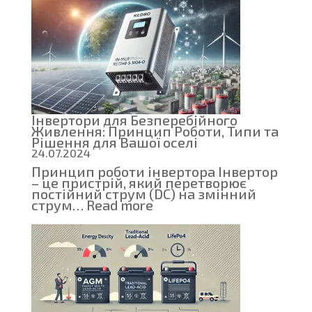
надійність:
Чому
SSD
витісняють
HDD
Інвертори для Безперебійного
Живлення: Принцип Роботи, Типи та
Рішення для Вашої оселі
24.07.2024
Принцип роботи інвертора Інвертор
– це пристрій, який перетворює
постійний струм (DC) на змінний
:
струм…
Read more
Інвертори
для
Безперебійного
Живлення:
Принцип
Роботи,
Типи
та
Рішення