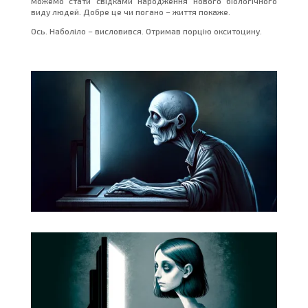
можемо стати свідками народження нового біологічного
виду людей. Добре це чи погано – життя покаже.
Ось. Наболіло – висловився. Отримав порцію окситоцину.