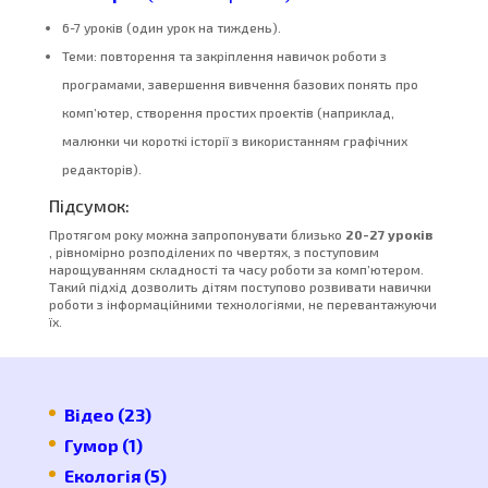
6-7 уроків (один урок на тиждень).
Теми: повторення та закріплення навичок роботи з
програмами, завершення вивчення базових понять про
комп’ютер, створення простих проектів (наприклад,
малюнки чи короткі історії з використанням графічних
редакторів).
Підсумок:
Протягом року можна запропонувати близько
20-27 уроків
, рівномірно розподілених по чвертях, з поступовим
нарощуванням складності та часу роботи за комп’ютером.
Такий підхід дозволить дітям поступово розвивати навички
роботи з інформаційними технологіями, не перевантажуючи
їх.
Відео
(23)
Гумор
(1)
Екологія
(5)