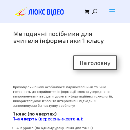
Методичні посібники для
вчителя інформатики 1 класу
На головну
Враховуючи вікові особливості першокласників та їхню
готовність до сприйняття інформації, можна усереднено
запропонувати вводити уроки з інформаційних технологій,
використовуючи ігрові та інтерактивні підходи. Я
запропонував би наступну розбивку:
1 клас (по чвертях)
1-а чверть
(вересень-жовтень):
4-6 уроків (по одному уроку кожні два тижні).