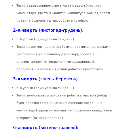
Теми: базове знайомство з комп’ютером (частини
комп’ютера, що таке монітор, клавіатура, миша), прості
правила безпеки під час роботи з технікою.
2-а чверть
(листопад-грудень):
5-6 уроків (один урок на тиждень).
Теми: розвиток навичок роботи з простими програмами
(малювання у графічному редакторі, робота з
елементарними інтерактивними завданнями),
продовження вивчення основ роботи з пристроями.
3-я чверть
(січень-березень):
6-8 уроків (один урок на тиждень).
Теми: знайомство з основами роботи з текстом (набір
букв, простих слів), виконання логічних завдань на
комп’ютері (спрощені алгоритми), безпечна поведінка в
Інтернеті (основні правила).
4-а чверть
(квітень-травень):