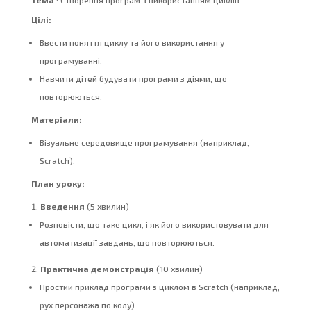
Тема
: Створення програм з використанням циклів
Цілі:
Ввести поняття циклу та його використання у
програмуванні.
Навчити дітей будувати програми з діями, що
повторюються.
Матеріали:
Візуальне середовище програмування (наприклад,
Scratch).
План уроку:
Введення
(5 хвилин)
Розповісти, що таке цикл, і як його використовувати для
автоматизації завдань, що повторюються.
Практична демонстрація
(10 хвилин)
Простий приклад програми з циклом в Scratch (наприклад,
рух персонажа по колу).