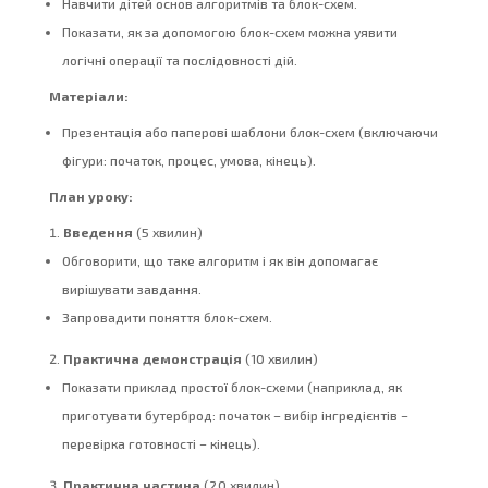
Навчити дітей основ алгоритмів та блок-схем.
Показати, як за допомогою блок-схем можна уявити
логічні операції та послідовності дій.
Матеріали:
Презентація або паперові шаблони блок-схем (включаючи
фігури: початок, процес, умова, кінець).
План уроку:
Введення
(5 хвилин)
Обговорити, що таке алгоритм і як він допомагає
вирішувати завдання.
Запровадити поняття блок-схем.
Практична демонстрація
(10 хвилин)
Показати приклад простої блок-схеми (наприклад, як
приготувати бутерброд: початок – вибір інгредієнтів –
перевірка готовності – кінець).
Практична частина
(20 хвилин)