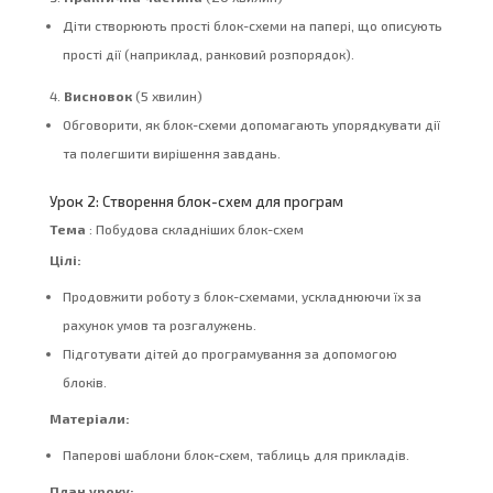
Діти створюють прості блок-схеми на папері, що описують
прості дії (наприклад, ранковий розпорядок).
Висновок
(5 хвилин)
Обговорити, як блок-схеми допомагають упорядкувати дії
та полегшити вирішення завдань.
Урок 2: Створення блок-схем для програм
Тема
: Побудова складніших блок-схем
Цілі:
Продовжити роботу з блок-схемами, ускладнюючи їх за
рахунок умов та розгалужень.
Підготувати дітей до програмування за допомогою
блоків.
Матеріали:
Паперові шаблони блок-схем, таблиць для прикладів.
План уроку: