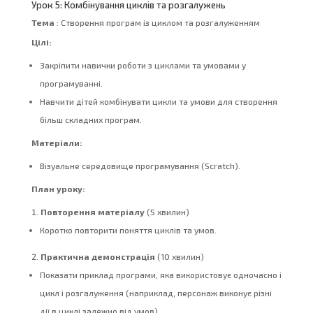
Урок 5: Комбінування циклів та розгалужень
Тема
: Створення програм із циклом та розгалуженням
Цілі:
Закріпити навички роботи з циклами та умовами у
програмуванні.
Навчити дітей комбінувати цикли та умови для створення
більш складних програм.
Матеріали:
Візуальне середовище програмування (Scratch).
План уроку:
Повторення матеріалу
(5 хвилин)
Коротко повторити поняття циклів та умов.
Практична демонстрація
(10 хвилин)
Показати приклад програми, яка використовує одночасно і
цикл і розгалуження (наприклад, персонаж виконує різні
дії в циклі залежно від умов).