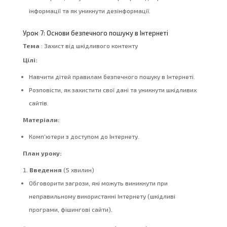
інформації та як уникнути дезінформації.
Урок 7: Основи безпечного пошуку в Інтернеті
Тема
: Захист від шкідливого контенту
Цілі:
Навчити дітей правилам безпечного пошуку в Інтернеті.
Розповісти, як захистити свої дані та уникнути шкідливих
сайтів.
Матеріали:
Комп’ютери з доступом до Інтернету.
План уроку:
Введення
(5 хвилин)
Обговорити загрози, які можуть виникнути при
неправильному використанні Інтернету (шкідливі
програми, фішингові сайти).