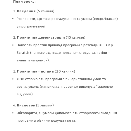
План уроку:
Введення
(5 хвилин)
Розповісти, що таке розгалуження та умови (якщо/інакше)
у програмуванні.
Практична демонстрація
(10 хвилин)
Показати простий приклад програми з розгалуженням у
Scratch (наприклад, якщо персонаж стосується стіни –
змінити напрямок).
Практична частина
(20 хвилин)
Діти створюють програми з використанням умов та
розгалужень (наприклад, персонаж виконує дії залежно
від умов).
Висновок
(5 хвилин)
Обговорити, як умови допомагають створювати складніші
програми з різними результатами.