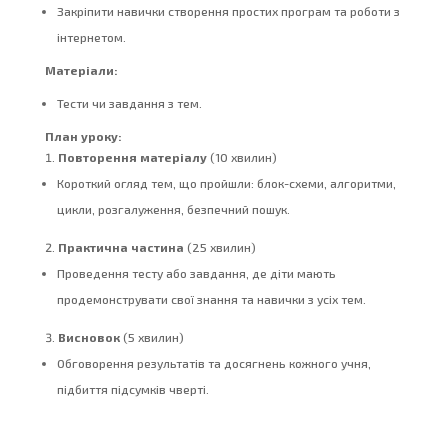
Закріпити навички створення простих програм та роботи з
інтернетом.
Матеріали:
Тести чи завдання з тем.
План уроку:
Повторення матеріалу
(10 хвилин)
Короткий огляд тем, що пройшли: блок-схеми, алгоритми,
цикли, розгалуження, безпечний пошук.
Практична частина
(25 хвилин)
Проведення тесту або завдання, де діти мають
продемонструвати свої знання та навички з усіх тем.
Висновок
(5 хвилин)
Обговорення результатів та досягнень кожного учня,
підбиття підсумків чверті.