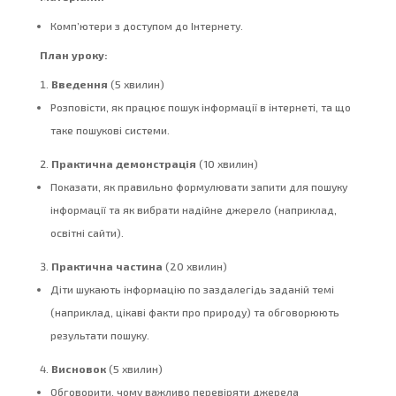
Комп’ютери з доступом до Інтернету.
План уроку:
Введення
(5 хвилин)
Розповісти, як працює пошук інформації в інтернеті, та що
таке пошукові системи.
Практична демонстрація
(10 хвилин)
Показати, як правильно формулювати запити для пошуку
інформації та як вибрати надійне джерело (наприклад,
освітні сайти).
Практична частина
(20 хвилин)
Діти шукають інформацію по заздалегідь заданій темі
(наприклад, цікаві факти про природу) та обговорюють
результати пошуку.
Висновок
(5 хвилин)
Обговорити, чому важливо перевіряти джерела