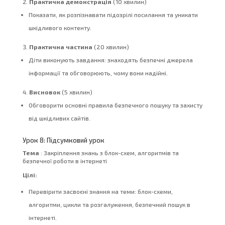
Практична демонстрація
(10 хвилин)
Показати, як розпізнавати підозрілі посилання та уникати
шкідливого контенту.
Практична частина
(20 хвилин)
Діти виконують завдання: знаходять безпечні джерела
інформації та обговорюють, чому вони надійні.
Висновок
(5 хвилин)
Обговорити основні правила безпечного пошуку та захисту
від шкідливих сайтів.
Урок 8: Підсумковий урок
Тема
: Закріплення знань з блок-схем, алгоритмів та
безпечної роботи в інтернеті
Цілі:
Перевірити засвоєні знання на теми: блок-схеми,
алгоритми, цикли та розгалуження, безпечний пошук в
інтернеті.